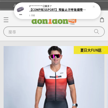
立即登入
🎉登入會員・領取您的專屬折扣券！
V***********
已購買了
【COMPRESSPORT】窄版止汗呼吸頭帶2.0_【零碼】
1 天前
搜尋
夏日大FUN送