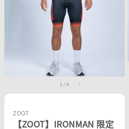
1
/
9
ZOOT
【ZOOT】IRONMAN 限定