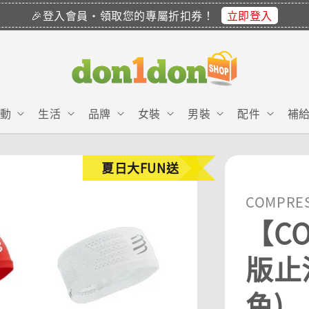
立即登入
🎉登入會員・領取您的專屬折扣券！
動
生活
品牌
女裝
男裝
配件
補
夏日大FUN送
COMPRE
【CO
版止汗
色)