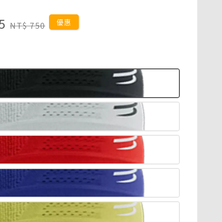
5
Regular
優惠
NT$ 750
price