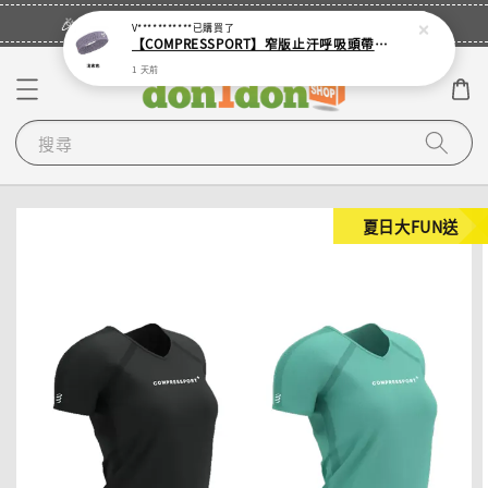
立即登入
🎉登入會員・領取您的專屬折扣券！
V***********
已購買了
【COMPRESSPORT】窄版止汗呼吸頭帶2.0_【零碼】
1 天前
搜尋
夏日大FUN送