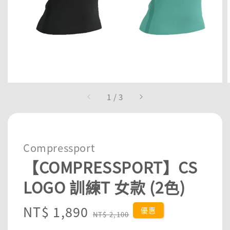
1
/
3
Compressport
【COMPRESSPORT】CS
LOGO 訓練T 女款 (2色)
Sale
NT$ 1,890
Regular
優惠
NT$ 2,100