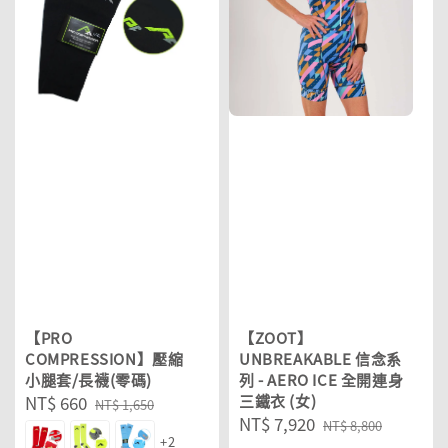
【PRO
【ZOOT】
COMPRESSION】壓縮
UNBREAKABLE 信念系
小腿套/長襪(零碼)
列 - AERO ICE 全開連身
Sale
NT$ 660
Regular
三鐵衣 (女)
NT$ 1,650
Sale
NT$ 7,920
Regular
price
price
NT$ 8,800
+2