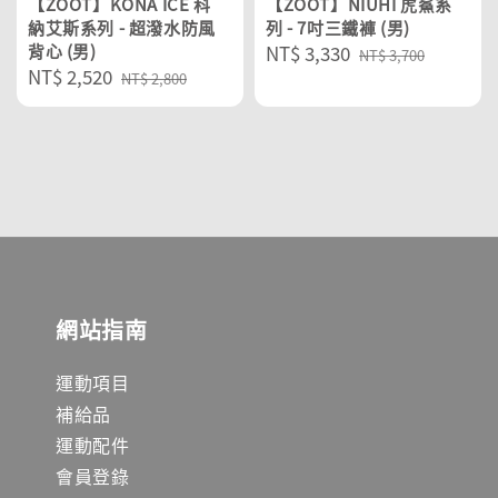
【ZOOT】KONA ICE 科
【ZOOT】NIUHI 虎鯊系
納艾斯系列 - 超潑水防風
列 - 7吋三鐵褲 (男)
背心 (男)
Sale
NT$ 3,330
Regular
NT$ 3,700
Sale
NT$ 2,520
Regular
price
price
NT$ 2,800
price
price
網站指南
運動項目
補給品
運動配件
會員登錄