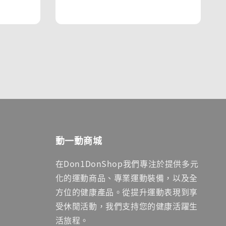
price
price
動一動商城
在Don1DonShop我們專注於提供多元
化的運動商品、專業運動裝備，以及全
方位的健康產品。從提升運動表現到享
受休閒活動，我們支持您的健康活躍生
活旅程。