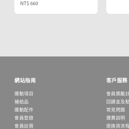
Regular
NT$ 660
price
price
網站指南
客戶服務
運動項目
會員獎勵
補給品
回饋金及
運動配件
常見問題
會員登錄
運費說明
會員註冊
退換貨流