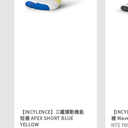
【INCYLENCE】三鐵運動機能
【INC
短襪 APEX SHORT BLUE
襪 Wave
YELLOW
Regula
NT$ 78