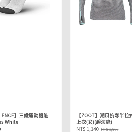
YLENCE】三鐵運動機能
【ZOOT】潮風抗寒半拉
s White
上衣(女)(碧海綠)
r
0
Sale
NT$ 1,140
Regular
NT$ 1,900