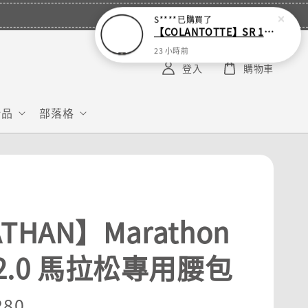
S****
已購買了
【COLANTOTTE】SR 140 NEXT 運動機能磁石項圈
23 小時前
登入
購物車
給品
部落格
THAN】Marathon
 2.0 馬拉松專用腰包
r
280