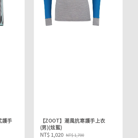
式護手
【ZOOT】潮風抗寒護手上衣
(男)(炫藍)
Sale
NT$ 1,020
Regular
NT$ 1,700