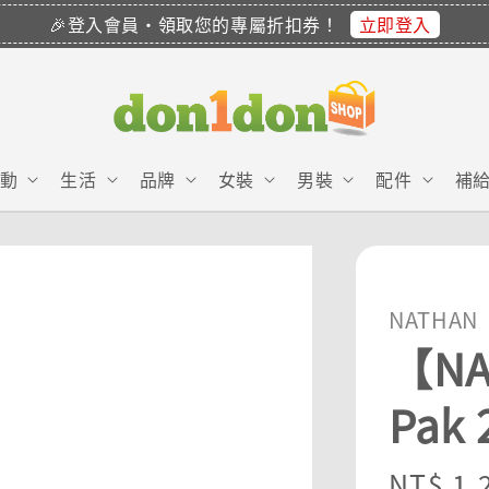
立即登入
🎉登入會員・領取您的專屬折扣券！
動
生活
品牌
女裝
男裝
配件
補
NATHAN
【NA
Pak
Regula
NT$ 1,