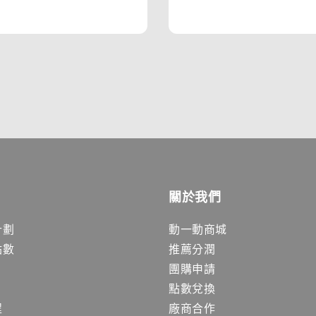
price
price
關於我們
計劃
動一動商城
點數
推薦分潤
團購申請
點數兌換
程
廠商合作