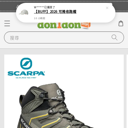
立即登入
🎉登入會員・領取您的專屬折扣券！
W******
已購買了
【BUFF】2026 可捲收跑帽
10 小時前
搜尋