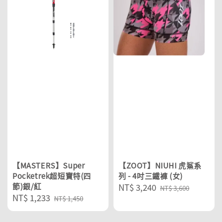
【MASTERS】Super
【ZOOT】NIUHI 虎鯊系
Pocketrek超短寶特(四
列 - 4吋三鐵褲 (女)
節)銀/紅
Sale
NT$ 3,240
Regular
NT$ 3,600
Sale
NT$ 1,233
Regular
price
price
NT$ 1,450
price
price