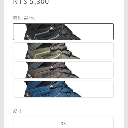
Regular
NT$ 5,300
price
顏色
: 黑/灰
尺寸
38