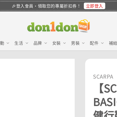
立即登入
🎉登入會員・領取您的專屬折扣券！
動
生活
品牌
女裝
男裝
配件
補
SCARPA
【SC
BAS
健行