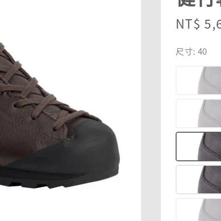
Regula
NT$ 5,
price
尺寸
: 40