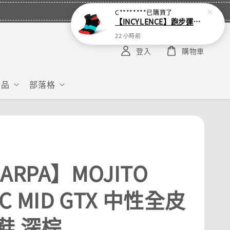
C********
已購買了
【INCYLENCE】跑步運動機能短襪 Ladders Short Black Inferno
22 小時前
登入
購物車
給品
部落格
ARPA】MOJITO
IC MID GTX 中性全皮
鞋 深棕