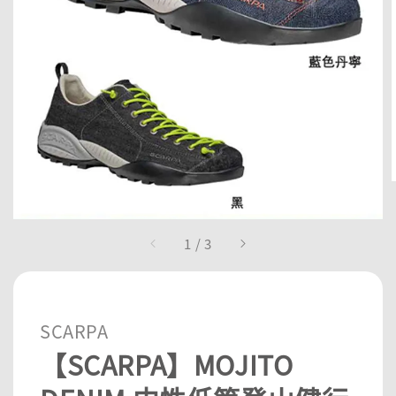
1
/
3
SCARPA
【SCARPA】MOJITO