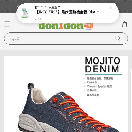
立即登入
🎉登入會員・領取您的專屬折扣券！
E*********
已購買了
【INCYLENCE】跑步運動機能襪 Disrupts Green Cyan
1 天前
搜尋