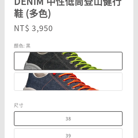
DENIM 中性低筒登山健行
鞋 (多色)
Regular
NT$ 3,950
price
顏色
: 黑
尺寸
38
39