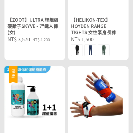
【ZOOT】ULTRA 旗艦級
【HELIKON-TEX】
碳離子SKYVE - 7"鐵人褲
HOYDEN RANGE
(女)
TIGHTS 女性緊身長褲
Sale
NT$ 3,570
Regular
Regular
NT$ 1,500
NT$ 4,200
price
price
price
優惠