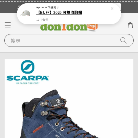
立即登入
🎉登入會員・領取您的專屬折扣券！
W******
已購買了
【BUFF】2026 可捲收跑帽
10 小時前
搜尋