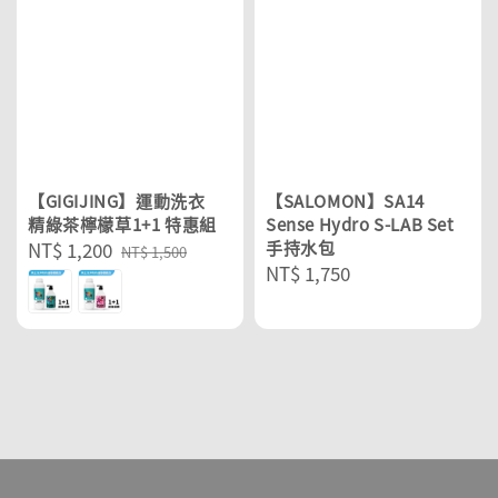
【GIGIJING】運動洗衣
【SALOMON】SA14
精綠茶檸檬草1+1 特惠組
Sense Hydro S-LAB Set
Sale
NT$ 1,200
Regular
手持水包
NT$ 1,500
Regular
NT$ 1,750
price
price
price