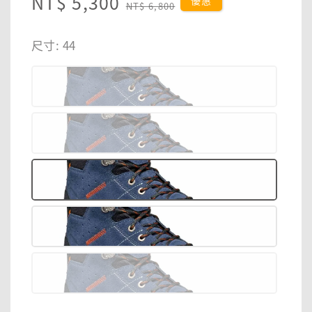
Sale
NT$ 5,300
Regular
優惠
NT$ 6,800
price
price
尺寸
: 44