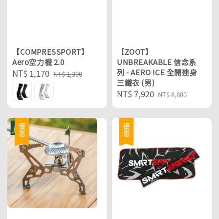
【COMPRESSPORT】
【ZOOT】
Aero空力襪 2.0
UNBREAKABLE 信念系
Sale
NT$ 1,170
Regular
列 - AERO ICE 全開連身
NT$ 1,300
三鐵衣 (男)
price
price
Sale
NT$ 7,920
Regular
NT$ 8,800
price
price
優惠
優惠