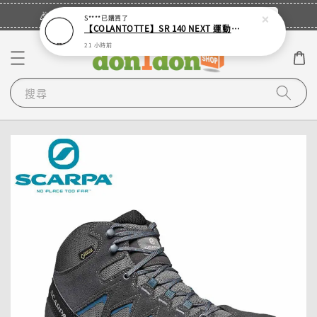
立即登入
🎉登入會員・領取您的專屬折扣券！
S****
已購買了
【COLANTOTTE】SR 140 NEXT 運動機能磁石項圈
21 小時前
搜尋