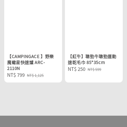
【CAMPINGACE 】野樂
【紅牛】聰勁牛聰勁運動
魔蠍星快速爐 ARC-
速乾毛巾 85*35cm
2110N
Sale
NT$ 250
Regular
NT$ 599
Sale
NT$ 799
Regular
price
price
NT$ 1,125
price
price