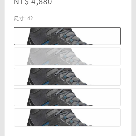
Regular
NT$ 4,880
price
尺寸
: 42