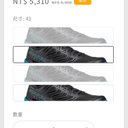
Sale
NT$ 5,310
Regular
優惠
NT$ 5,900
price
price
尺寸
: 43
數量