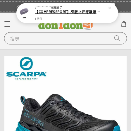
立即登入
🎉登入會員・領取您的專屬折扣券！
V***********
已購買了
【COMPRESSPORT】窄版止汗呼吸頭帶2.0_【零碼】
1 天前
搜尋