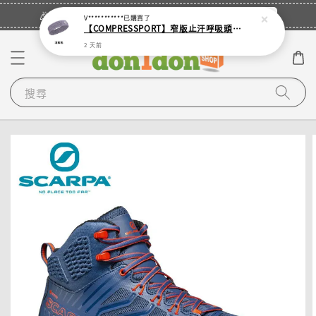
立即登入
🎉登入會員・領取您的專屬折扣券！
V***********
已購買了
【COMPRESSPORT】窄版止汗呼吸頭帶2.0_【零碼】
2 天前
搜尋