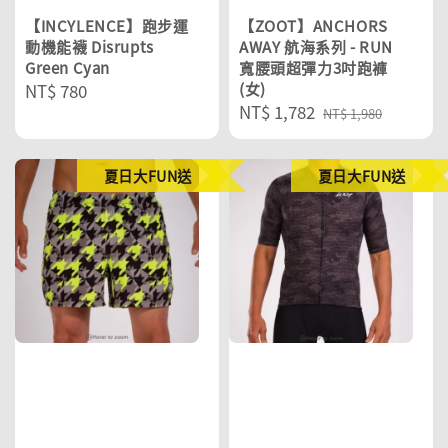
【INCYLENCE】跑步運
【ZOOT】ANCHORS
動機能襪 Disrupts
AWAY 航海系列 - RUN
Green Cyan
寬腰頭超彈力3吋跑褲
Regular
NT$ 780
(女)
Sale
NT$ 1,782
Regular
price
NT$ 1,980
price
price
夏日大FUN送
夏日大FUN送