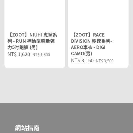
【ZOOT】NIUHI 虎鯊系
【ZOOT】RACE
列 - RUN 補給型輕量彈
DIVISION 極速系列-
力5吋跑褲 (男)
AERO車衣 - DIGI
Sale
NT$ 1,620
Regular
CAMO(男)
NT$ 1,800
Sale
NT$ 3,150
Regular
price
price
NT$ 3,500
price
price
網站指南