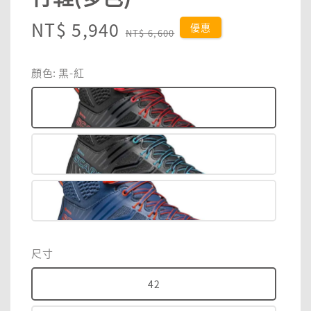
Sale
NT$ 5,940
Regular
優惠
NT$ 6,600
price
price
顏色
: 黑-紅
尺寸
42