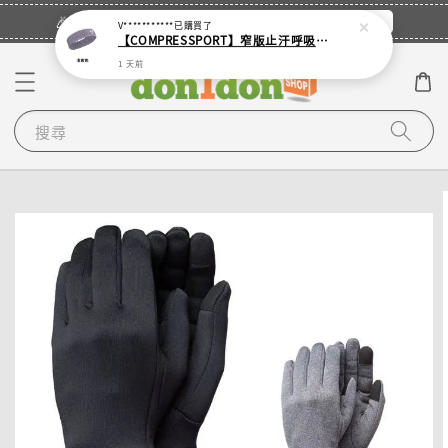
立即登入
🎉登入會員・領取您的專屬折扣券！
V***********
已購買了
【COMPRESSPORT】窄版止汗呼吸頭帶2.0_【零碼】
1 天前
搜尋