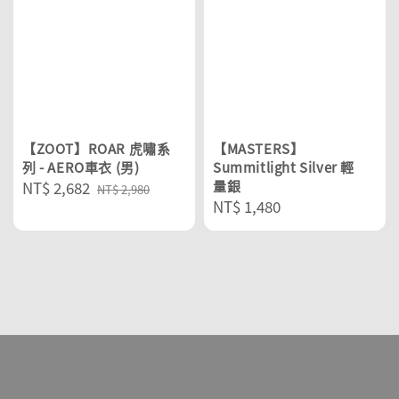
【ZOOT】ROAR 虎嘯系
【MASTERS】
列 - AERO車衣 (男)
Summitlight Silver 輕
Sale
NT$ 2,682
Regular
量銀
NT$ 2,980
Regular
NT$ 1,480
price
price
price