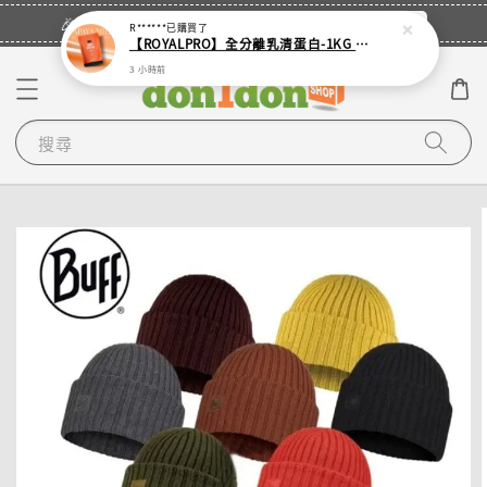
立即登入
🎉登入會員・領取您的專屬折扣券！
R******
已購買了
【ROYALPRO】全分離乳清蛋白-1KG -多口味任選｜可加購湯匙
3 小時前
搜尋