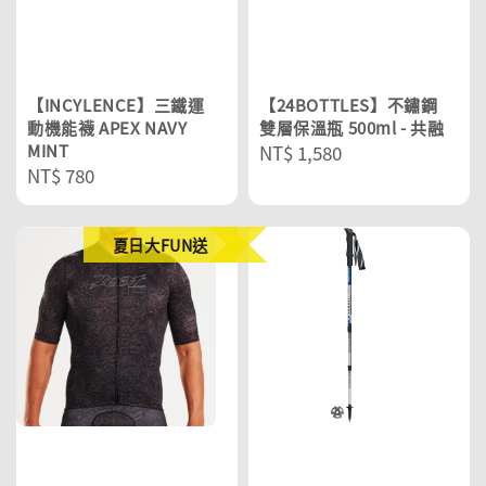
【INCYLENCE】三鐵運
【24BOTTLES】不鏽鋼
動機能襪 APEX NAVY
雙層保溫瓶 500ml - 共融
MINT
Regular
NT$ 1,580
Regular
NT$ 780
price
price
夏日大FUN送