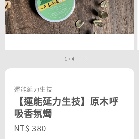
1
/
4
運能延力生技
【運能延力生技】原木呼
吸香氛燭
Regular
NT$ 380