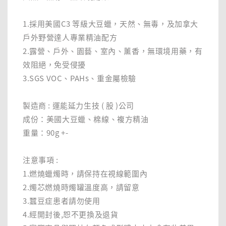
1.採用美國C3 等級大豆蠟，天然、無毒，及加拿大
戶外野營達人專業精油配方
2.露營、戶外、園藝、室內、薰香，無環境用藥，有
效阻絕，免受侵擾
3.SGS VOC、PAHs、重金屬檢驗
製造商 : 運能延力生技 ( 股 )公司
成份：美國大豆蠟、棉線、複方精油
重量：90g +-
注意事項 :
1.燃燒蠟燭時，請保持在視線範圍內
2.燭芯燃燒時燭罐溫度高，請留意
3.蠶豆症患者請勿使用
4.經開封後,恕不更換及退貨