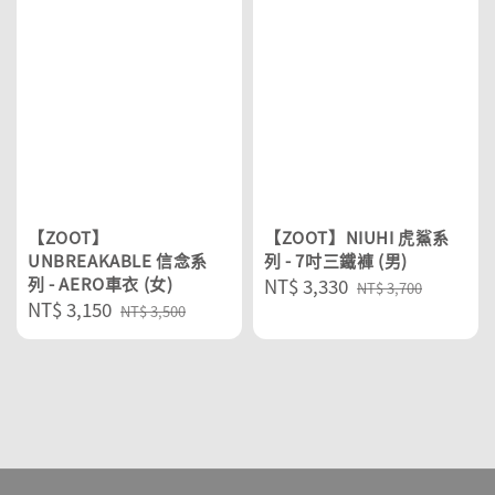
【ZOOT】
【ZOOT】NIUHI 虎鯊系
UNBREAKABLE 信念系
列 - 7吋三鐵褲 (男)
列 - AERO車衣 (女)
Sale
NT$ 3,330
Regular
NT$ 3,700
Sale
NT$ 3,150
Regular
price
price
NT$ 3,500
price
price