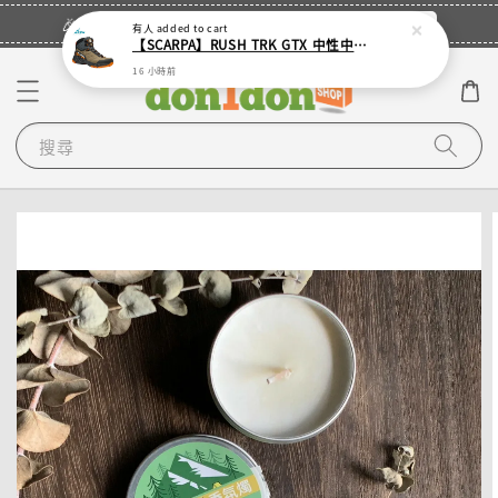
立即登入
🎉登入會員・領取您的專屬折扣券！
有人
added to cart
【SCARPA】RUSH TRK GTX 中性中筒 GTX 登山鞋(多色)
16 小時前
搜尋