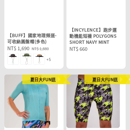
【INCYLENCE】跑步運
【BUFF】國家地理頻道-
動機能短襪 POLYGONS
可收納圓盤帽(多色)
SHORT NAVY MINT
Sale
NT$ 1,690
Regular
Regular
NT$ 660
NT$ 1,880
price
price
price
+5
夏日大FUN送
夏日大FUN送