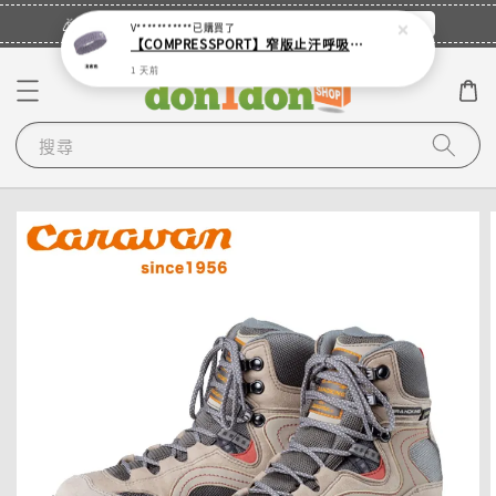
立即登入
🎉登入會員・領取您的專屬折扣券！
V***********
已購買了
【COMPRESSPORT】窄版止汗呼吸頭帶2.0_【零碼】
1 天前
搜尋