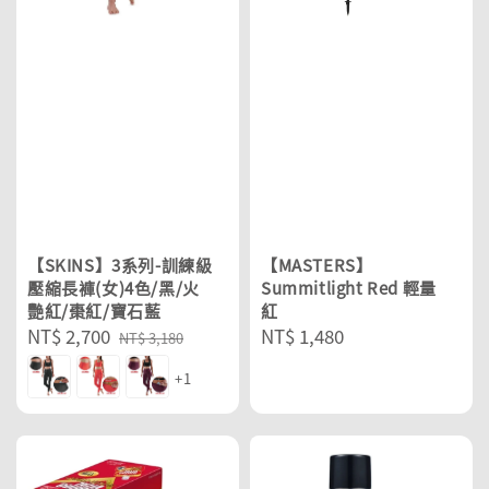
【SKINS】3系列-訓練級
【MASTERS】
壓縮長褲(女)4色/黑/火
Summitlight Red 輕量
艷紅/棗紅/寶石藍
紅
Sale
NT$ 2,700
Regular
Regular
NT$ 1,480
NT$ 3,180
price
price
price
+1