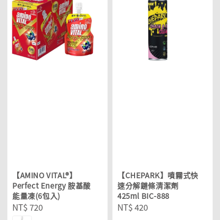
【AMINO VITAL®】
【CHEPARK】噴霧式快
Perfect Energy 胺基酸
速分解鏈條清潔劑
能量凍(6包入)
425ml BIC-888
Regular
NT$ 720
Regular
NT$ 420
price
price