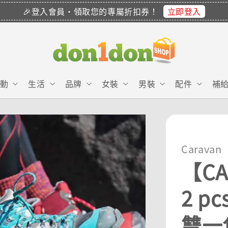
立即登入
🎉登入會員・領取您的專屬折扣券！
動
生活
品牌
女裝
男裝
配件
補
Caravan
【CA
2 p
雙一