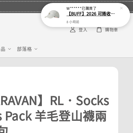
W******
已購買了
【BUFF】2026 可捲收跑帽
8 小時前
登入
購物車
給品
部落格
RAVAN】RL．Socks
cs Pack 羊毛登山襪兩
包