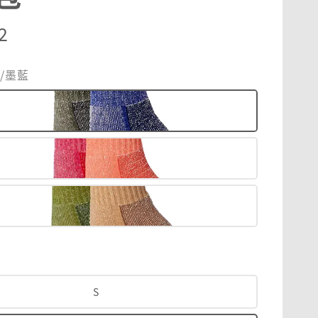
r
2
灰/墨藍
S