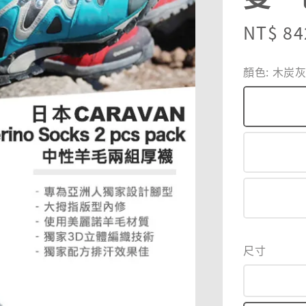
Regula
NT$ 84
price
顏色
: 木炭
尺寸