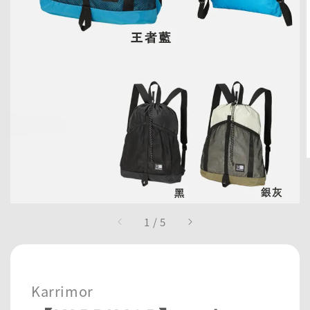
1
/
5
Karrimor