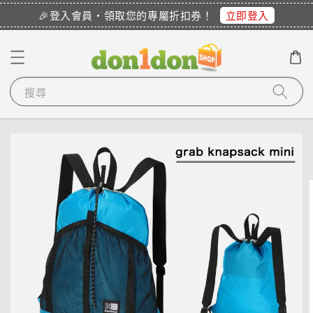
立即登入
🎉登入會員・領取您的專屬折扣券！
S***********
已購買了
【COLANTOTTE】SR 140 NEXT 運動機能磁石項圈
1 天前
搜尋