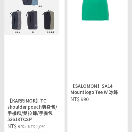
【SALOMON】SA14
Mountlogo Tee W 冰綠
Regular
NT$ 990
【KARRIMOR】TC
price
shoulder pouch隨身包/
手機包/雙拉鍊/手機包
53618TCSP
Sale
NT$ 945
Regular
NT$ 1,050