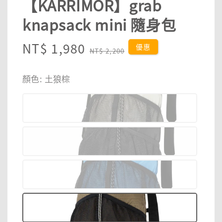
【KARRIMOR】grab
knapsack mini 隨身包
Sale
NT$ 1,980
Regular
優惠
NT$ 2,200
price
price
顏色
: 土狼棕