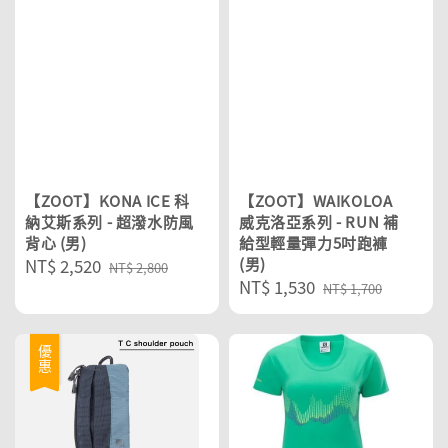
【ZOOT】KONA ICE 科
【ZOOT】WAIKOLOA
納艾斯系列 - 超潑水防風
威克洛亞系列 - RUN 補
背心 (男)
給型輕量彈力5吋跑褲
Sale
NT$ 2,520
Regular
(男)
NT$ 2,800
Sale
NT$ 1,530
Regular
price
price
NT$ 1,700
price
price
優惠