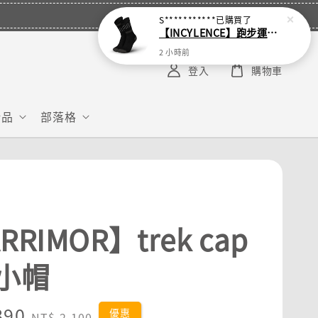
S***********
已購買了
【INCYLENCE】跑步運動機能襪 Disrupts Black
2 小時前
登入
購物車
給品
部落格
RRIMOR】trek cap
小帽
890
Regular
優惠
NT$ 2,100