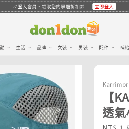
立即登入
🎉登入會員・領取您的專屬折扣券！
動
生活
品牌
女裝
男裝
配件
補
Karrimor
【KA
透氣
Sale
NT$ 1,