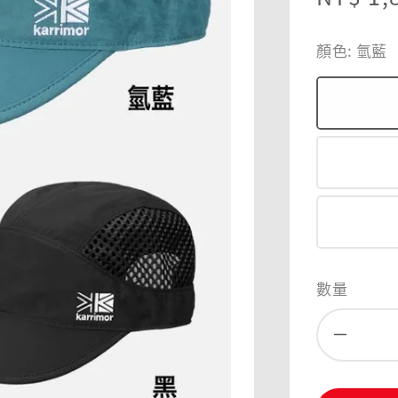
price
顏色
: 氫藍
數量