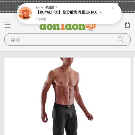
立即登入
🎉登入會員・領取您的專屬折扣券！
R******
已購買了
【ROYALPRO】全分離乳清蛋白-1KG -多口味任選｜可加購湯匙
3 小時前
搜尋