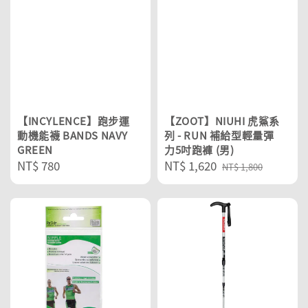
【INCYLENCE】跑步運
【ZOOT】NIUHI 虎鯊系
動機能襪 BANDS NAVY
列 - RUN 補給型輕量彈
GREEN
力5吋跑褲 (男)
Regular
NT$ 780
Sale
NT$ 1,620
Regular
NT$ 1,800
price
price
price