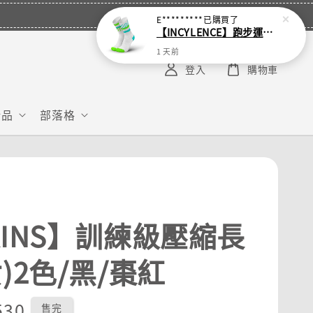
E*********
已購買了
【INCYLENCE】跑步運動機能襪 Disrupts Green Cyan
1 天前
登入
購物車
給品
部落格
KINS】訓練級壓縮長
)2色/黑/棗紅
r
530
售完