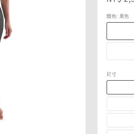
price
顏色
: 黑色
尺寸