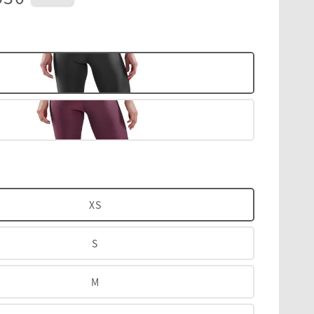
XS
S
M