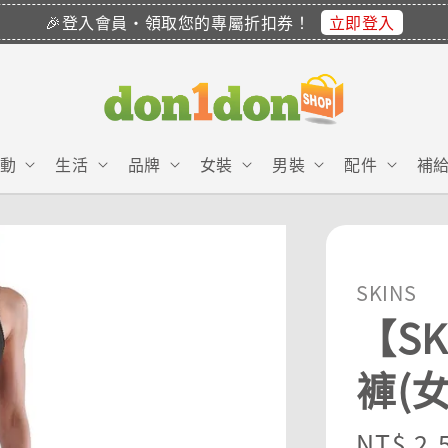
立即登入
🎉登入會員・領取您的專屬折扣券！
動
生活
品牌
女裝
男裝
配件
補
SKINS
【S
褲(女
Regula
NT$ 2,