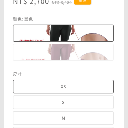
Sale
NT$ 2,700
Regular
優惠
NT$ 3,180
price
price
顏色
: 黑色
尺寸
XS
S
M