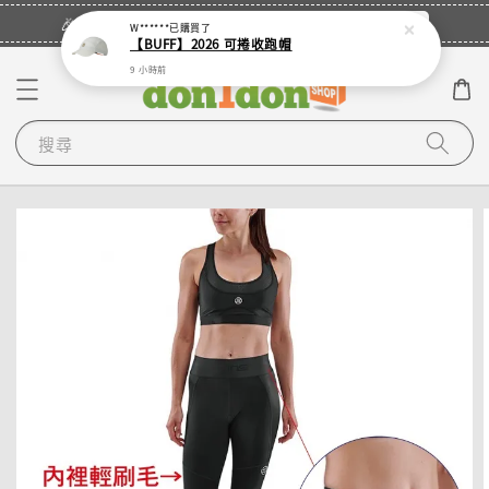
立即登入
🎉登入會員・領取您的專屬折扣券！
W******
已購買了
【BUFF】2026 可捲收跑帽
9 小時前
搜尋