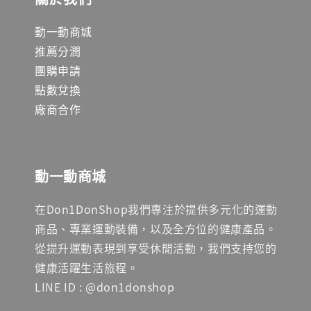
動一動商城
推薦分潤
團購申請
點數兌換
廠商合作
動一動商城
在Don1DonShop我們專注於提供多元化的運動
商品、專業運動裝備，以及全方位的健康產品。
從提升運動表現到享受休閒活動，我們支持您的
健康活躍生活旅程。
LINE ID : @don1donshop