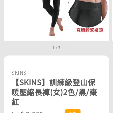
1
/
7
SKINS
【SKINS】訓練級登山保
暖壓縮長褲(女)2色/黑/棗
紅