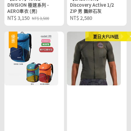
DIVISION 極速系列 -
Discovery Active 1/2
AERO車衣 (男)
ZIP 男 鵝卵石灰
Sale
NT$ 3,150
Regular
Regular
NT$ 2,580
NT$ 3,500
price
price
price
夏日大FUN送
優惠