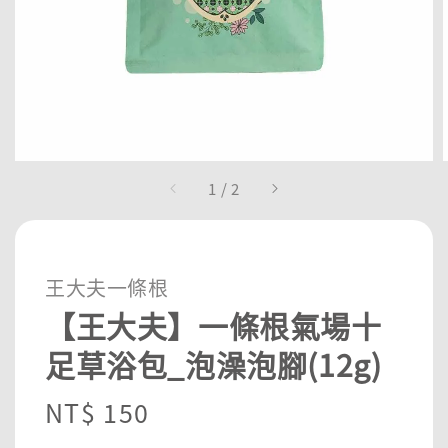
1
/
2
王大夫一條根
【王大夫】一條根氣場十
足草浴包_泡澡泡腳(12g)
Regular
NT$ 150