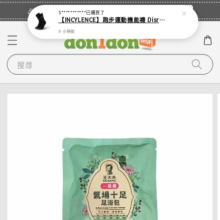
立即登入
🎉登入會員・領取您的專屬折扣券！
S***********
已購買了
【INCYLENCE】跑步運動機能襪 Disrupts Black
9 小時前
搜尋