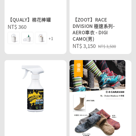
【QUALY】棉花棒罐
【ZOOT】RACE
Regular
NT$ 360
DIVISION 極速系列-
AERO車衣 - DIGI
price
+1
CAMO(男)
Sale
NT$ 3,150
Regular
NT$ 3,500
price
price
優惠