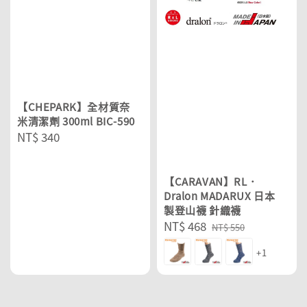
【CHEPARK】全材質奈
米清潔劑 300ml BIC-590
Regular
NT$ 340
price
【CARAVAN】RL．
Dralon MADARUX 日本
製登山襪 針織襪
Sale
NT$ 468
Regular
NT$ 550
price
price
+1