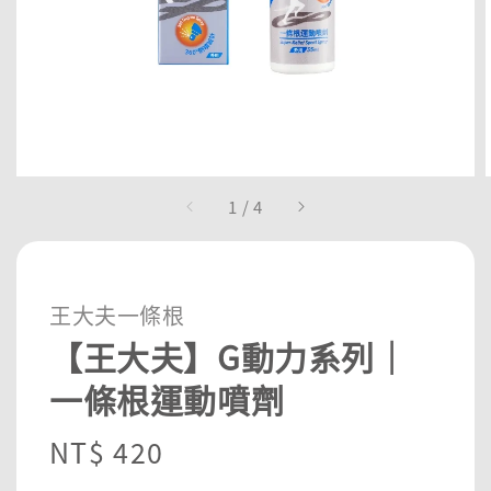
1
/
4
王大夫一條根
【王大夫】G動力系列｜
一條根運動噴劑
Regular
NT$ 420