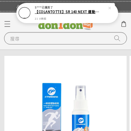
立即登入
🎉登入會員・領取您的專屬折扣券！
S****
已購買了
【COLANTOTTE】SR 140 NEXT 運動機能磁石項圈
21 小時前
搜尋