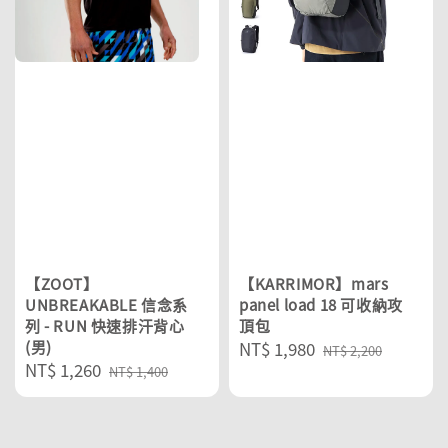
【ZOOT】
【KARRIMOR】mars
UNBREAKABLE 信念系
panel load 18 可收納攻
列 - RUN 快速排汗背心
頂包
(男)
Sale
NT$ 1,980
Regular
NT$ 2,200
Sale
NT$ 1,260
Regular
price
price
NT$ 1,400
price
price