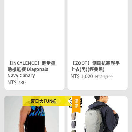
【INCYLENCE】跑步運
【ZOOT】潮風抗寒護手
動機能襪 Diagonals
上衣(男)(經典黑)
Navy Canary
Sale
NT$ 1,020
Regular
NT$ 1,700
Regular
NT$ 780
price
price
price
夏日大FUN送
優惠