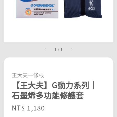
1
/
1
王大夫一條根
【王大夫】G動力系列｜
石墨烯多功能修護套
Regular
NT$ 1,180