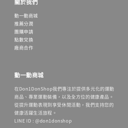
關於我們
動一動商城
推薦分潤
團購申請
點數兌換
廠商合作
動一動商城
在Don1DonShop我們專注於提供多元化的運動
商品、專業運動裝備，以及全方位的健康產品。
從提升運動表現到享受休閒活動，我們支持您的
健康活躍生活旅程。
LINE ID : @don1donshop