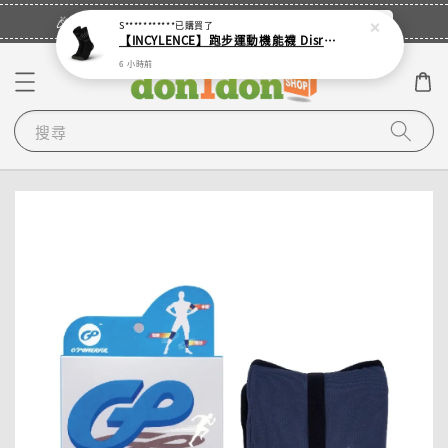
立即登入
🎉登入會員・領取您的專屬折扣券！
S***********
已購買了
【INCYLENCE】跑步運動機能襪 Disrupts Black
6 小時前
搜尋