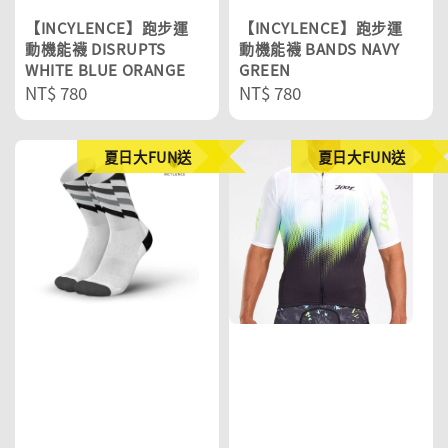
【INCYLENCE】跑步運
【INCYLENCE】跑步運
動機能襪 DISRUPTS
動機能襪 BANDS NAVY
WHITE BLUE ORANGE
GREEN
Regular
NT$ 780
Regular
NT$ 780
price
price
夏日大FUN送
夏日大FUN送