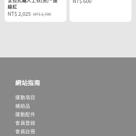
全拉式鐵人上衣(男) - 速
Regular
NT$ 600
線紅
price
Sale
NT$ 2,025
Regular
NT$ 2,700
price
price
網站指南
運動項目
補給品
運動配件
會員登錄
會員註冊