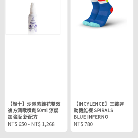
【橙十】沙棘紫錐花雙效
【INCYLENCE】三鐵運
複方潤喉噴劑50ml 涼感
動機能襪 SPIRALS
加強版 新配方
BLUE INFERNO
Regular
NT$ 650
-
NT$ 1,268
Regular
NT$ 780
price
price