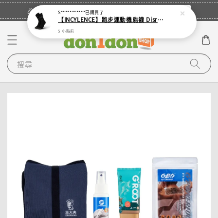
立即登入
🎉登入會員・領取您的專屬折扣券！
S***********
已購買了
【INCYLENCE】跑步運動機能襪 Disrupts Black
5 小時前
搜尋