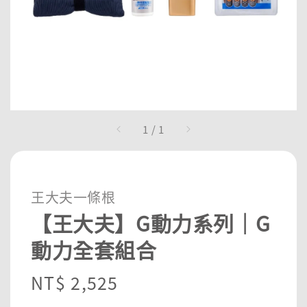
1
/
1
王大夫一條根
【王大夫】G動力系列｜G
動力全套組合
Regular
NT$ 2,525