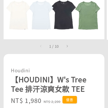
1
/
10
Houdini
【HOUDINI】W's Tree
Tee 排汗涼爽女款 TEE
Sale
NT$ 1,980
Regular
優惠
NT$ 2,200