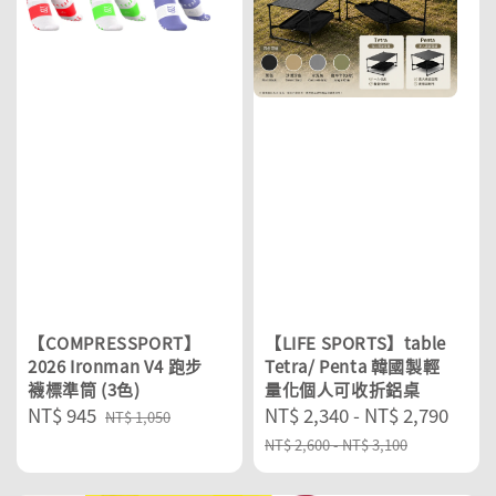
【COMPRESSPORT】
【LIFE SPORTS】table
2026 Ironman V4 跑步
Tetra/ Penta 韓國製輕
襪標準筒 (3色)
量化個人可收折鋁桌
Sale
NT$ 945
Regular
Sale
NT$ 2,340
-
NT$ 2,790
Reg
NT$ 1,050
price
price
price
pric
NT$ 2,600
-
NT$ 3,100