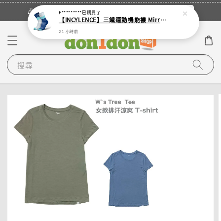
立即登入
🎉登入會員・領取您的專屬折扣券！
F*********
已購買了
【INCYLENCE】三鐵運動機能襪 Mirrored Mint
21 小時前
搜尋