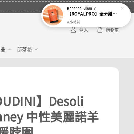
R******
已購買了
【ROYALPRO】全分離乳清蛋白-1KG -多口味任選｜可加購湯匙
4 小時前
登入
購物車
給品
部落格
UDINI】Desoli
mney 中性美麗諾羊
暖脖圍