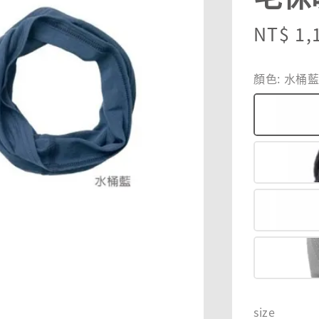
Sale
NT$ 1,
price
顏色
: 水桶
size