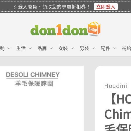
立即登入
🎉登入會員・領取您的專屬折扣券！
動
生活
品牌
女裝
男裝
配件
補
Houdini
【HO
Chi
毛保