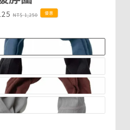
125
Regular
優惠
NT$ 1,250
price
藍