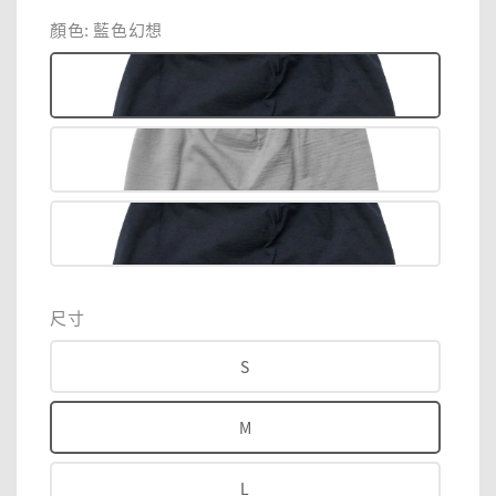
price
price
顏色
: 藍色幻想
尺寸
S
M
L