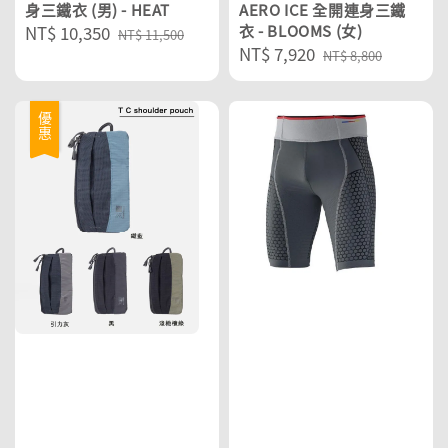
身三鐵衣 (男) - HEAT
AERO ICE 全開連身三鐵
Sale
NT$ 10,350
Regular
衣 - BLOOMS (女)
NT$ 11,500
Sale
NT$ 7,920
Regular
price
price
NT$ 8,800
price
price
優惠