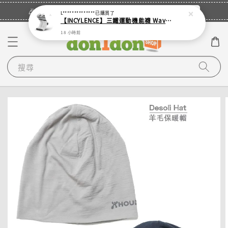
立即登入
🎉登入會員・領取您的專屬折扣券！
L**************
已購買了
【INCYLENCE】三鐵運動機能襪 Waves White
18 小時前
搜尋