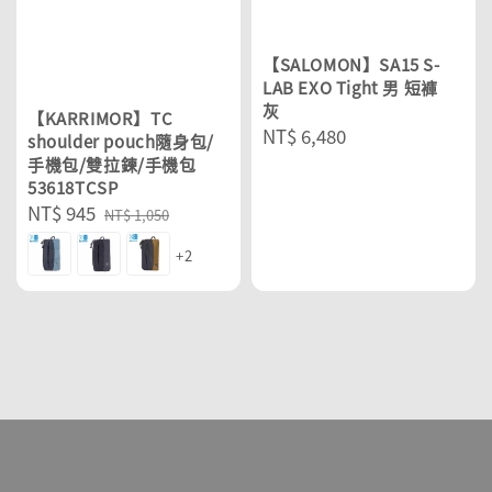
【SALOMON】SA15 S-
LAB EXO Tight 男 短褲
灰
【KARRIMOR】TC
Regular
NT$ 6,480
shoulder pouch隨身包/
price
手機包/雙拉鍊/手機包
53618TCSP
Sale
NT$ 945
Regular
NT$ 1,050
price
price
+2