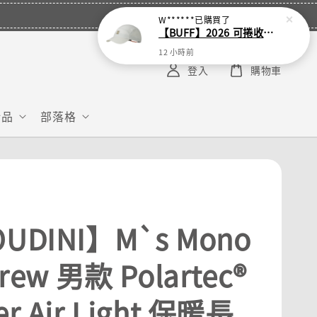
W******
已購買了
【BUFF】2026 可捲收跑帽
12 小時前
登入
購物車
給品
部落格
UDINI】M`s Mono
Crew 男款 Polartec®
r Air Light 保暖長