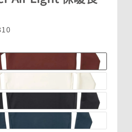
r
310
紅