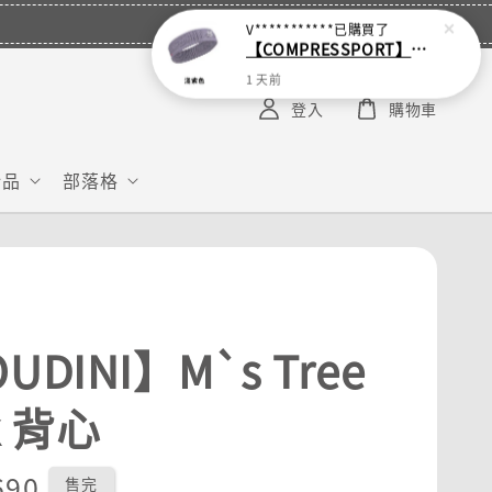
V***********
已購買了
【COMPRESSPORT】窄版止汗呼吸頭帶2.0_【零碼】
1 天前
登入
購物車
給品
部落格
UDINI】M`s Tree
k 背心
r
690
售完