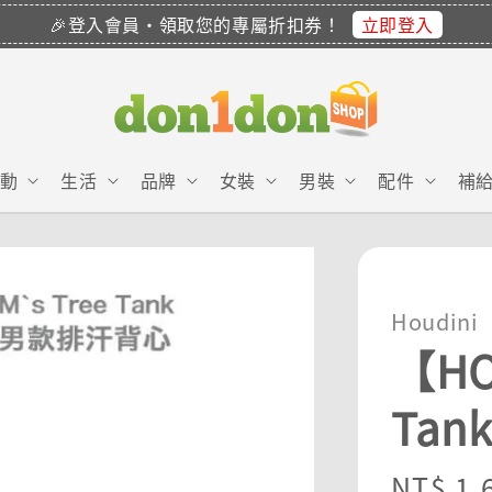
立即登入
🎉登入會員・領取您的專屬折扣券！
動
生活
品牌
女裝
男裝
配件
補
Houdini
【HO
Tan
Regula
NT$ 1,