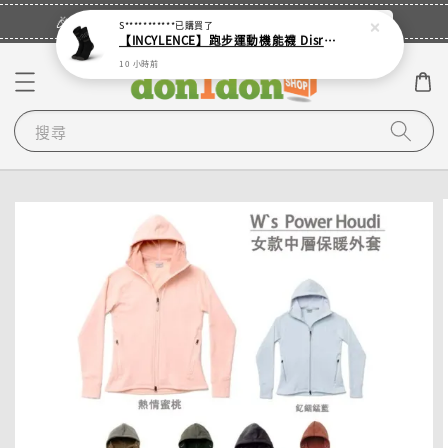
立即登入
🎉登入會員・領取您的專屬折扣券！
S***********
已購買了
【INCYLENCE】跑步運動機能襪 Disrupts Black
10 小時前
搜尋