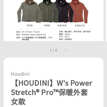
1
/
6
Houdini
【HOUDINI】W's Power
Stretch® Pro™保暖外套
女款