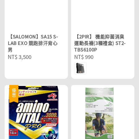
【SALOMON】SA15 S-
【2PIR】 機能抑菌消臭
LAB EXO 競跑排汗背心
運動長襪(3種禮盒) ST2-
男
TBS6100P
Regular
NT$ 3,500
Regular
NT$ 990
price
price
優惠