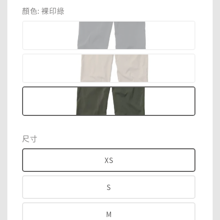
price
顏色
: 裸印綠
尺寸
XS
S
M