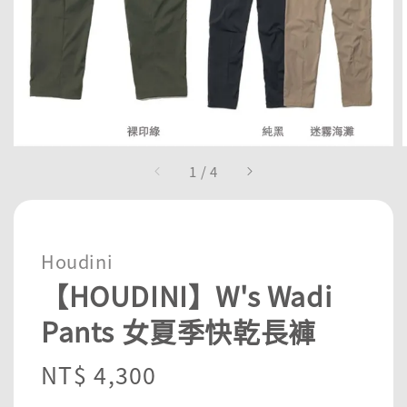
1
/
4
Houdini
【HOUDINI】W's Wadi
Pants 女夏季快乾長褲
Regular
NT$ 4,300