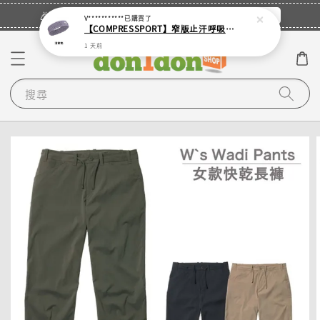
立即登入
🎉登入會員・領取您的專屬折扣券！
V***********
已購買了
【COMPRESSPORT】窄版止汗呼吸頭帶2.0_【零碼】
1 天前
搜尋