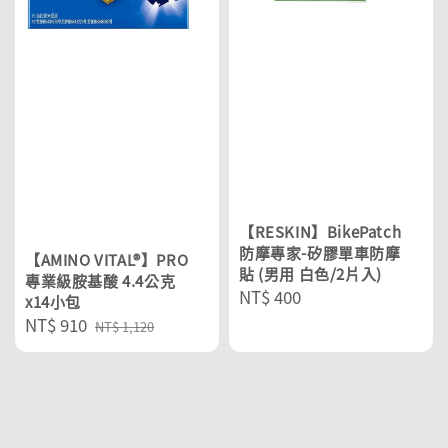
【RESKIN】BikePatch
防摩專家-矽膠單車防摩
【AMINO VITAL®】PRO
貼 (男用 白色/2片入)
專業級胺基酸 4.4公克
Regular
NT$ 400
x14小包
price
Sale
NT$ 910
Regular
NT$ 1,120
price
price