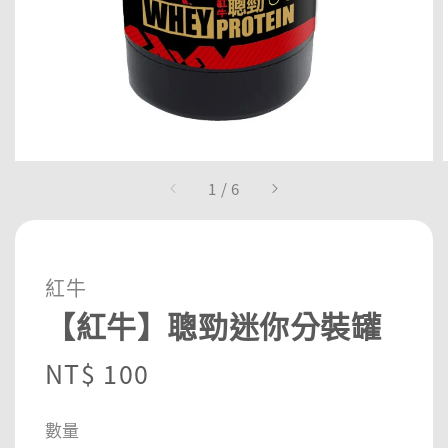
1
/
6
紅牛
【紅牛】聰勁迷你分裝罐
Regular
NT$ 100
price
數量