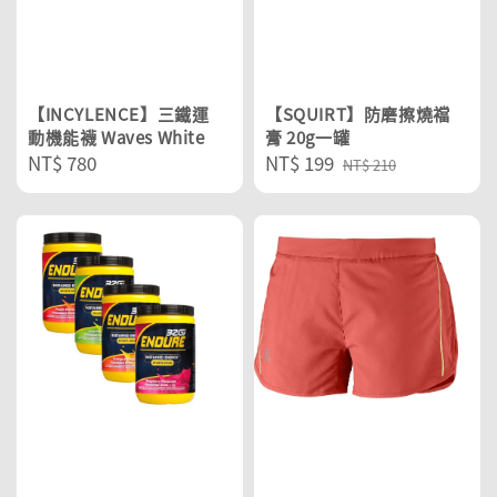
【INCYLENCE】三鐵運
【SQUIRT】防磨擦燒襠
動機能襪 Waves White
膏 20g一罐
Regular
NT$ 780
Sale
NT$ 199
Regular
NT$ 210
price
price
price