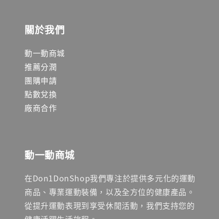
關於我們
動一動商城
推薦分潤
團購申請
點數兌換
廠商合作
動一動商城
在Don1DonShop我們專注於提供多元化的運動
商品、專業運動裝備，以及全方位的健康產品。
從提升運動表現到享受休閒活動，我們支持您的
健康活躍生活旅程。