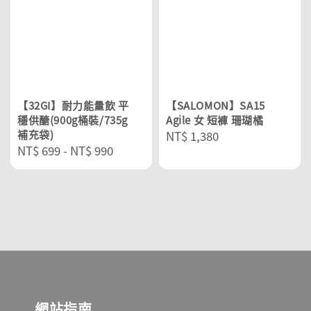
【32GI】耐力能量飲 平
【SALOMON】SA15
穩供醣(900g桶裝/735g
Agile 女 短褲 珊瑚橘
補充袋)
Regular
NT$ 1,380
Regular
NT$ 699
-
NT$ 990
price
price
網站指南