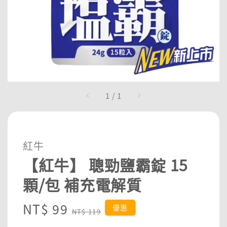
1
/
1
紅牛
【紅牛】 聰勁鹽霸錠 15
顆/包 補充電解質
Sale
NT$ 99
Regular
優惠
NT$ 119