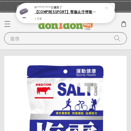
立即登入
🎉登入會員・領取您的專屬折扣券！
V***********
已購買了
【COMPRESSPORT】窄版止汗呼吸頭帶2.0_【零碼】
1 天前
搜尋