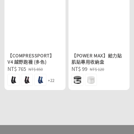
【COMPRESSPORT】
【POWER MAX】給力貼
V4 越野跑襪 (多色)
肌貼專用收納盒
Sale
NT$ 765
Regular
Sale
NT$ 99
Regular
NT$ 850
NT$ 120
price
price
price
price
+22