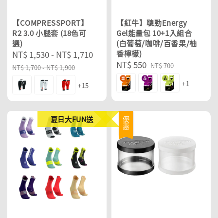
【COMPRESSPORT】
【紅牛】聰勁Energy
R2 3.0 小腿套 (18色可
Gel能量包 10+1入組合
選)
(白葡萄/咖啡/百香果/柚
Sale
NT$ 1,530
-
NT$ 1,710
Regular
香檸檬)
Sale
NT$ 550
Regular
price
price
NT$ 700
NT$ 1,700
-
NT$ 1,900
price
price
+1
+15
夏日大FUN送
優惠