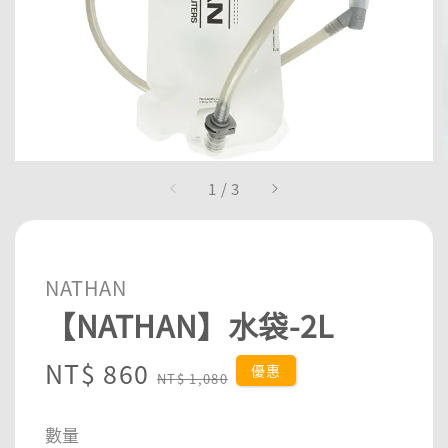
1
/
3
NATHAN
【NATHAN】水袋-2L
Sale
NT$ 860
Regular
優惠
NT$ 1,080
price
price
數量