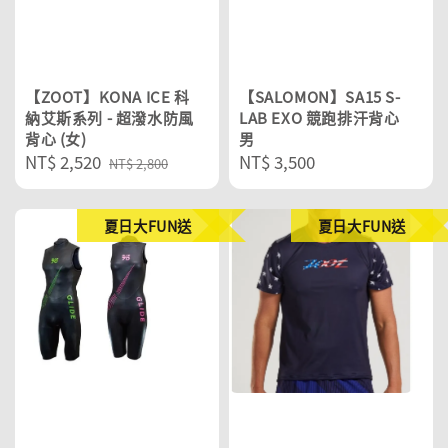
【ZOOT】KONA ICE 科
【SALOMON】SA15 S-
納艾斯系列 - 超潑水防風
LAB EXO 競跑排汗背心
背心 (女)
男
Sale
NT$ 2,520
Regular
Regular
NT$ 3,500
NT$ 2,800
price
price
price
夏日大FUN送
夏日大FUN送