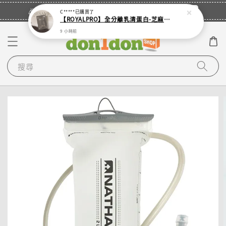
立即登入
🎉登入會員・領取您的專屬折扣券！
C*****
已購買了
【ROYALPRO】全分離乳清蛋白-芝麻糊/多多/抹茶/木瓜牛奶/厚巧克力/紅茶拿鐵 單售
9 小時前
搜尋