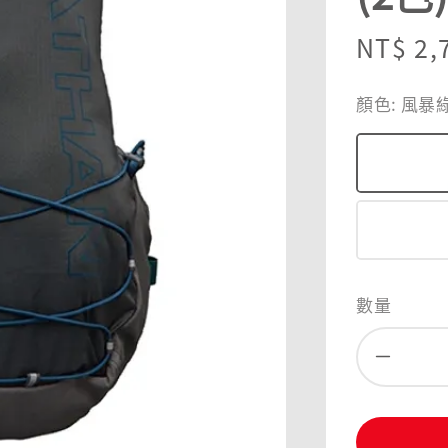
Regula
NT$ 2,
price
顏色
: 風暴
數量