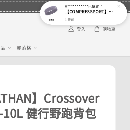
V***********
已購買了
【COMPRESSPORT】窄版止汗呼吸頭帶2.0_【零碼】
1 天前
登入
購物車
給品
部落格
THAN】Crossover
k-10L 健行野跑背包
)