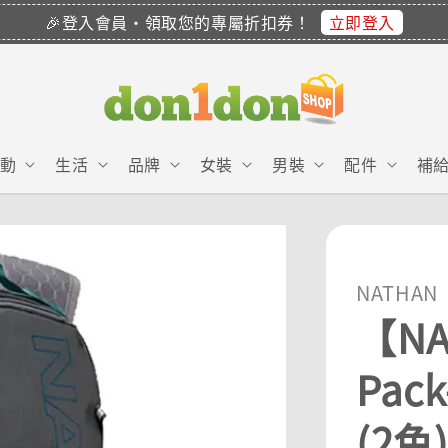
立即登入
🎉登入會員・領取您的專屬折扣券！
動
生活
品牌
女裝
男裝
配件
補
NATHAN
【NA
Pac
(2色