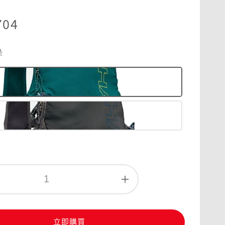
r
704
綠
立即購買