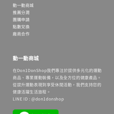
動一動商城
推薦分潤
團購申請
點數兌換
廠商合作
動一動商城
在Don1DonShop我們專注於提供多元化的運動
商品、專業運動裝備，以及全方位的健康產品。
從提升運動表現到享受休閒活動，我們支持您的
健康活躍生活旅程。
LINE ID : @don1donshop