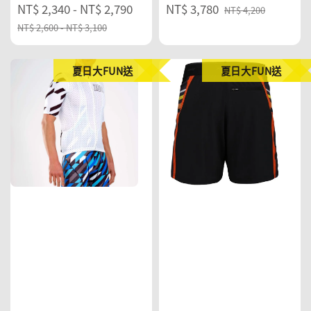
Sale
NT$ 2,340
-
NT$ 2,790
Regular
Sale
NT$ 3,780
Regular
NT$ 4,200
price
price
price
price
NT$ 2,600
-
NT$ 3,100
夏日大FUN送
夏日大FUN送