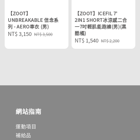
【ZOOT】
【ZOOT】ICEFIL 7'
UNBREAKABLE 信念系
2IN1 SHORT冰涼感二合
列 - AERO車衣 (男)
一7吋輕肌能跑褲(男)(黑
Sale
NT$ 3,150
Regular
酷橘)
NT$ 3,500
Sale
NT$ 1,540
Regular
price
price
NT$ 2,200
price
price
網站指南
運動項目
補給品