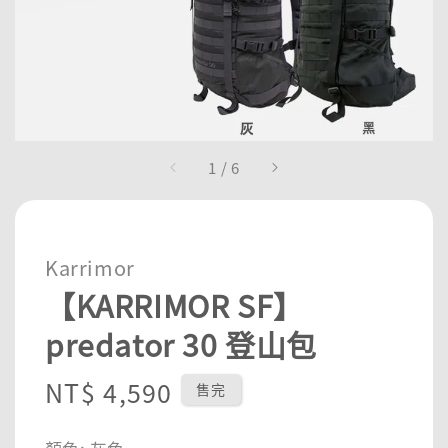
1
/
6
Karrimor
【KARRIMOR SF】
predator 30 登山包
Regular
NT$ 4,590
售完
price