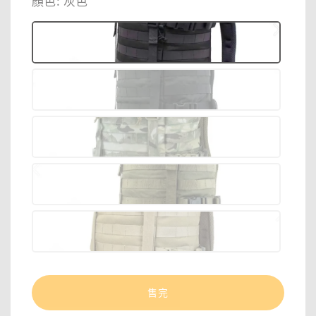
顏色
: 灰色
售完