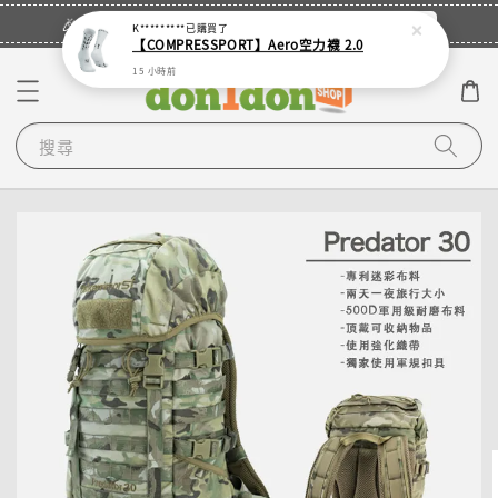
立即登入
🎉登入會員・領取您的專屬折扣券！
K*********
已購買了
【COMPRESSPORT】Aero空力襪 2.0
15 小時前
搜尋