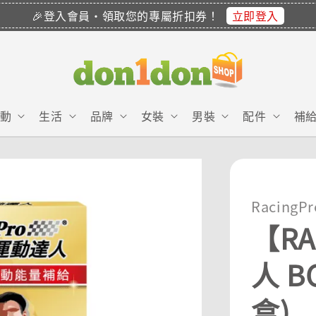
立即登入
🎉登入會員・領取您的專屬折扣券！
動
生活
品牌
女裝
男裝
配件
補
RacingPr
【RA
人 B
盒)