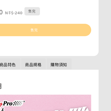
0
Regular
售完
NT$ 240
price
售完
商品特色
商品規格
購物須知
明