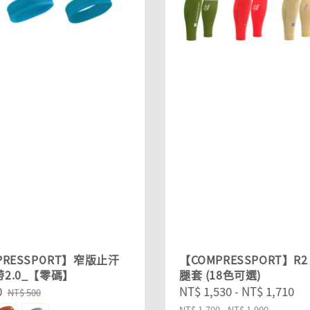
PRESSPORT】窄版止汗
【COMPRESSPORT】R2 
2.0_【零碼】
腿套 (18色可選)
0
Regular
Sale
NT$ 1,530
-
NT$ 1,710
R
NT$ 500
price
price
p
NT$ 1,700
-
NT$ 1,900