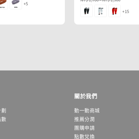
+5
+15
關於我們
計劃
動一動商城
點數
推薦分潤
團購申請
點數兌換