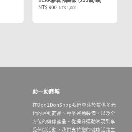
BCAA膠囊 訓練版 (200顆/罐)
Sale
NT$ 900
Regular
NT$ 1,000
price
price
動一動商城
在Don1DonShop我們專注於提供多元
化的運動商品、專業運動裝備，以及全
方位的健康產品。從提升運動表現到享
受休閒活動，我們支持您的健康活躍生