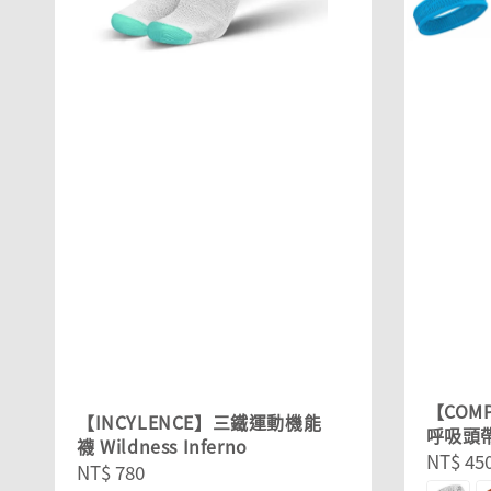
【COM
【INCYLENCE】三鐵運動機能
呼吸頭帶
襪 Wildness Inferno
Sale
NT$ 45
Regular
NT$ 780
price