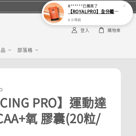
R******
已購買了
【ROYALPRO】全分離乳清蛋白-1KG -多口味任選｜可加購湯匙
8 小時前
登入
購物車
給品
部落格
o
CING PRO】運動達
CAA+氧 膠囊(20粒/