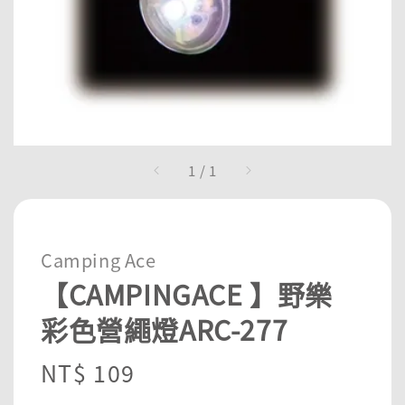
1
/
1
Camping Ace
【CAMPINGACE 】野樂
彩色營繩燈ARC-277
Regular
NT$ 109