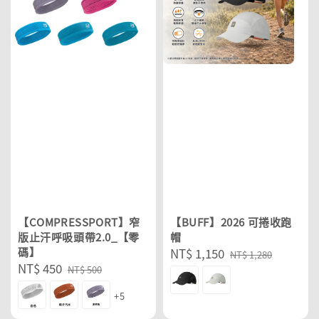
【COMPRESSPORT】窄
【BUFF】2026 可捲收跑
版止汗呼吸頭帶2.0_【零
帽
碼】
Sale
NT$ 1,150
Regular
NT$ 1,280
Sale
NT$ 450
Regular
price
price
NT$ 500
price
price
+5