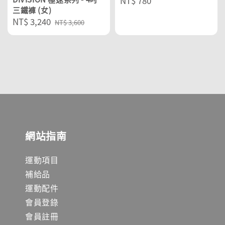
Regular
NT$ 780
三鐵褲 (女)
price
Sale
NT$ 3,240
Regular
NT$ 3,600
price
price
網站指南
運動項目
補給品
運動配件
會員登錄
會員註冊