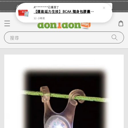
立即登入
🎉登入會員・領取您的專屬折扣券！
A**********
已購買了
【運能延力生技】BCAA 隨身包膠囊 (單入 - 4顆裝鋁袋)
12 小時前
搜尋