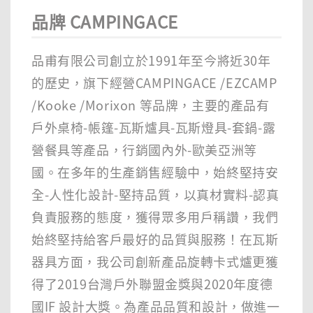
品牌 CAMPINGACE
品甫有限公司創立於1991年至今將近30年
的歷史，旗下經營CAMPINGACE /EZCAMP
/Kooke /Morixon 等品牌，主要的產品有
戶外桌椅-帳篷-瓦斯爐具-瓦斯燈具-套鍋-露
營餐具等產品，行銷國內外-歐美亞洲等
國。在多年的生產銷售經驗中，始終堅持安
全-人性化設計-堅持品質，以真材實料-認真
負責服務的態度，獲得眾多用戶稱讚，我們
始終堅持給客戶最好的品質與服務！在瓦斯
器具方面，我公司創新產品旋轉卡式爐更獲
得了2019台灣戶外聯盟金獎與2020年度德
國IF 設計大獎。為產品品質和設計，做進一