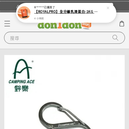
立即登入
🎉登入會員・領取您的專屬折扣券！
R******
已購買了
【ROYALPRO】全分離乳清蛋白-1KG -多口味任選｜可加購湯匙
4 小時前
搜尋