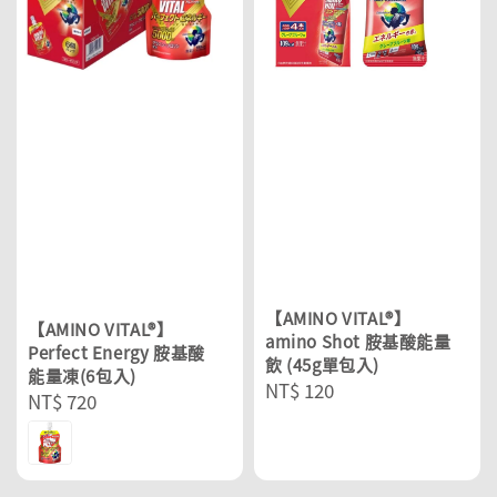
【AMINO VITAL®】
【AMINO VITAL®】
amino Shot 胺基酸能量
Perfect Energy 胺基酸
飲 (45g單包入)
能量凍(6包入)
Regular
NT$ 120
Regular
NT$ 720
price
price