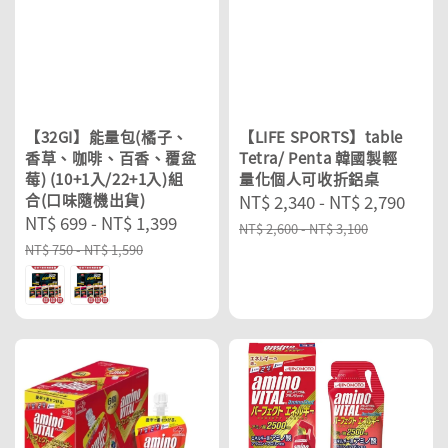
【32GI】能量包(橘子、
【LIFE SPORTS】table
香草、咖啡、百香、覆盆
Tetra/ Penta 韓國製輕
莓) (10+1入/22+1入)組
量化個人可收折鋁桌
合(口味隨機出貨)
Sale
NT$ 2,340
-
NT$ 2,790
Reg
Sale
NT$ 699
-
NT$ 1,399
Regular
price
pric
NT$ 2,600
-
NT$ 3,100
price
price
NT$ 750
-
NT$ 1,590