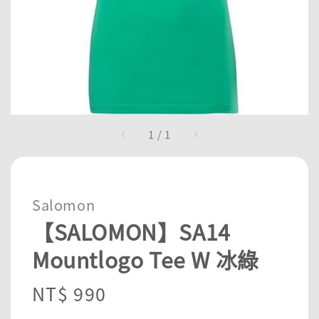
1
/
1
Salomon
【SALOMON】SA14
Mountlogo Tee W 冰綠
Regular
NT$ 990