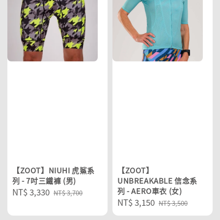
【ZOOT】NIUHI 虎鯊系
【ZOOT】
列 - 7吋三鐵褲 (男)
UNBREAKABLE 信念系
Sale
NT$ 3,330
Regular
列 - AERO車衣 (女)
NT$ 3,700
Sale
NT$ 3,150
Regular
price
price
NT$ 3,500
price
price