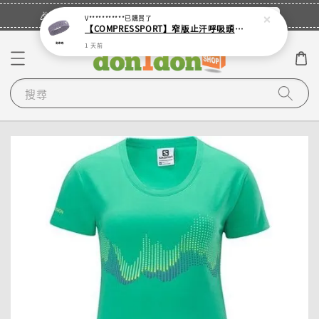
立即登入
🎉登入會員・領取您的專屬折扣券！
V***********
已購買了
【COMPRESSPORT】窄版止汗呼吸頭帶2.0_【零碼】
1 天前
搜尋