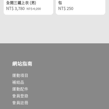
全開三鐵上衣 (男)
包
Sale
NT$ 3,780
Regular
Regular
NT$ 250
NT$ 4,200
price
price
price
網站指南
運動項目
補給品
運動配件
會員登錄
會員註冊