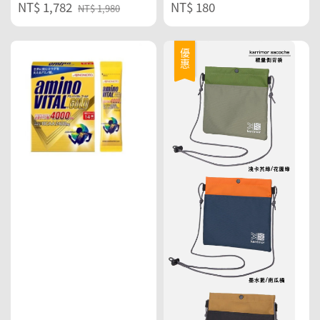
Sale
NT$ 1,782
Regular
Regular
NT$ 180
NT$ 1,980
price
price
price
優惠