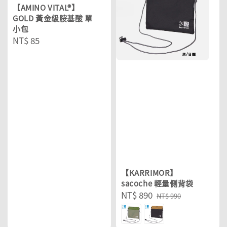
【AMINO VITAL®】
GOLD 黃金級胺基酸 單
小包
Regular
NT$ 85
price
【KARRIMOR】
sacoche 輕量側背袋
Sale
NT$ 890
Regular
NT$ 990
price
price