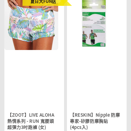
夏日大FUN送
【ZOOT】LIVE ALOHA
【RESKIN】Nipple 防摩
熱情系列 - RUN 寬腰頭
專家-矽膠防摩胸貼
超彈力3吋跑褲 (女)
(4pcs入)