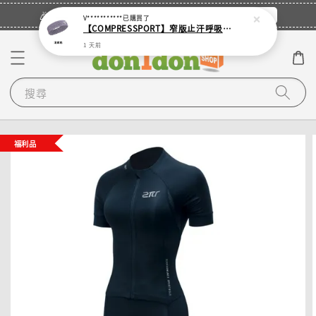
立即登入
🎉登入會員・領取您的專屬折扣券！
V***********
已購買了
【COMPRESSPORT】窄版止汗呼吸頭帶2.0_【零碼】
1 天前
搜尋
福利品