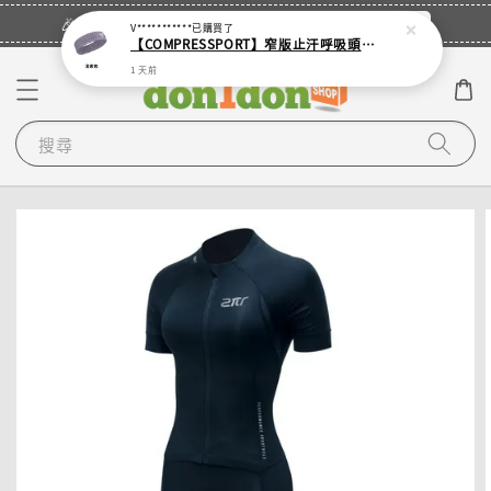
立即登入
🎉登入會員・領取您的專屬折扣券！
V***********
已購買了
【COMPRESSPORT】窄版止汗呼吸頭帶2.0_【零碼】
1 天前
搜尋