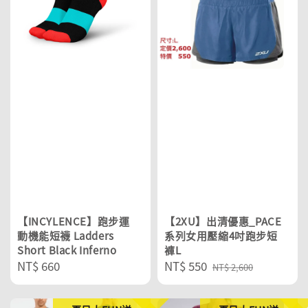
【INCYLENCE】跑步運
【2XU】出清優惠_PACE
動機能短襪 Ladders
系列女用壓縮4吋跑步短
Short Black Inferno
褲L
Regular
NT$ 660
Sale
NT$ 550
Regular
NT$ 2,600
price
price
price