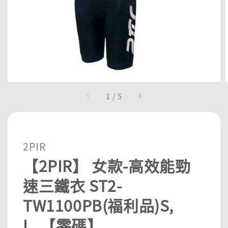
1
/
5
2PIR
【2PIR】 女款-高效能勁
速三鐵衣 ST2-
TW1100PB(福利品)S,
L_【零碼】