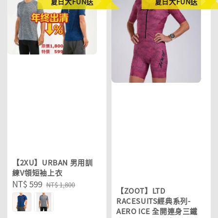
夏日大FUN送
夏日大FUN送
【2XU】URBAN 男用訓
練V領短袖上衣
Sale
NT$ 599
Regular
NT$ 1,800
【ZOOT】LTD
price
price
RACESUITS經典系列-
AERO ICE 全開連身三鐵