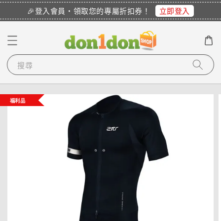
立即登入
🎉登入會員・領取您的專屬折扣券！
搜尋
福利品