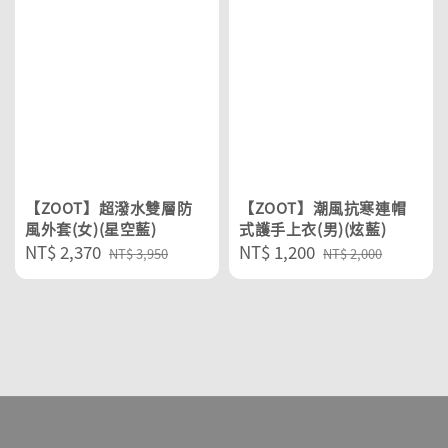
【ZOOT】超潑水雙層防
【ZOOT】潮風抗寒連帽
風外套(女)(星空藍)
式護手上衣(男)(炫藍)
Sale
NT$ 2,370
Regular
Sale
NT$ 1,200
Regular
NT$ 3,950
NT$ 2,000
price
price
price
price