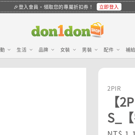
立即登入
🎉登入會員・領取您的專屬折扣券！
動
生活
品牌
女裝
男裝
配件
補
2PIR
【2
S_
Regula
NT$ 1,