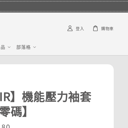
S***********
已購買了
【COLANTOTTE】SR 140 NEXT 運動機能磁石項圈
1 天前
登入
購物車
給品
部落格
PIR】機能壓力袖套
【零碼】
r
180