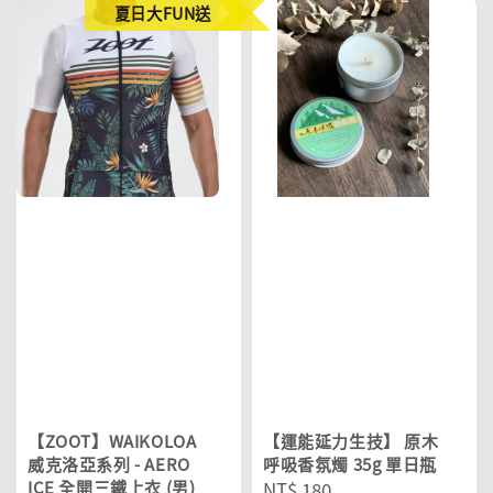
夏日大FUN送
【ZOOT】WAIKOLOA
【運能延力生技】 原木
威克洛亞系列 - AERO
呼吸香氛燭 35g 單日瓶
ICE 全開三鐵上衣 (男)
Regular
NT$ 180