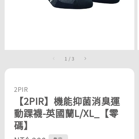
1
/
3
2PIR
【2PIR】機能抑菌消臭運
動踝襪-英國蘭L/XL_【零
碼】