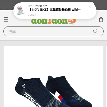
立即登入
🎉登入會員・領取您的專屬折扣券！
H*******
已購買了
【INCYLENCE】三鐵運動機能襪 Wildness Inferno
8 小時前
搜尋