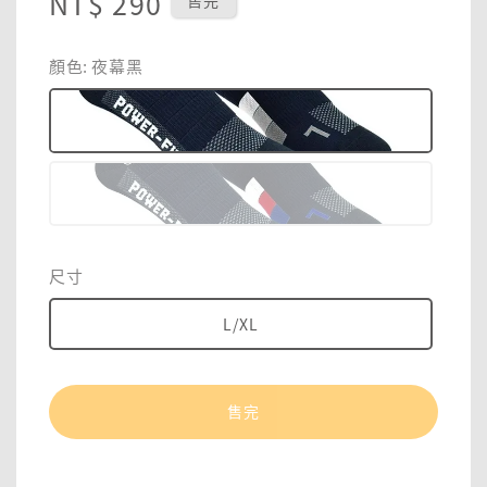
Regular
NT$ 290
售完
price
顏色
: 夜幕黑
尺寸
L/XL
售完
分享