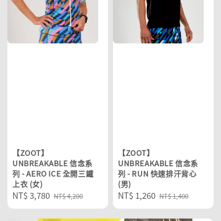
【ZOOT】
【ZOOT】
UNBREAKABLE 信念系
UNBREAKABLE 信念系
列 - AERO ICE 全開三鐵
列 - RUN 快速排汗背心
上衣 (女)
(男)
Sale
NT$ 3,780
Regular
Sale
NT$ 1,260
Regular
NT$ 4,200
NT$ 1,400
price
price
price
price