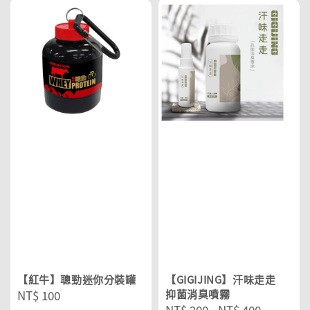
【紅牛】聰勁迷你分裝罐
【GIGIJING】汗味走走
Regular
NT$ 100
抑菌消臭噴霧
Regular
NT$ 200
-
NT$ 400