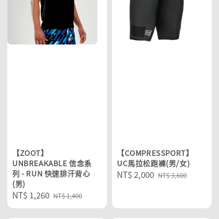
【ZOOT】
【COMPRESSPORT】
UNBREAKABLE 信念系
UC馬拉松跑褲(男/女)
列 - RUN 快速排汗背心
Sale
NT$ 2,000
Regular
NT$ 3,600
(男)
price
price
Sale
NT$ 1,260
Regular
NT$ 1,400
price
price