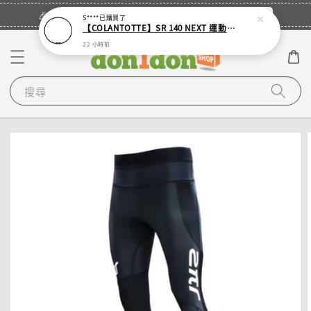
立即登入
🎉登入會員・領取您的專屬折扣券！
S****
已購買了
【COLANTOTTE】SR 140 NEXT 運動機能磁石項圈
22 小時前
搜尋