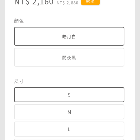
Sale
NT$ 2,160
Regular
優惠
NT$ 2,880
price
price
顏色
皓月白
闇夜黑
尺寸
S
M
L