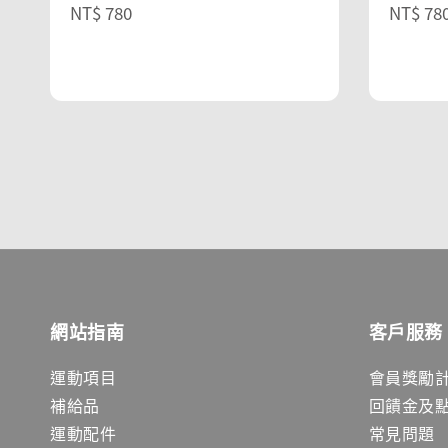
Regular
NT$ 780
Regula
NT$ 78
price
price
網站指南
客戶服務
運動項目
會員獎勵
補給品
回饋金及
運動配件
常見問題