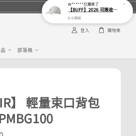
W******
已購買了
【BUFF】2026 可捲收跑帽
8 小時前
登入
購物車
給品
部落格
PIR】 輕量束口背包
-PMBG100
r
0