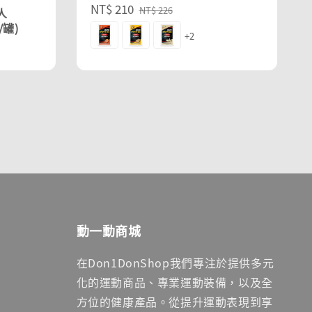
Sale
NT$ 210
Regular
NT$ 226
人
price
price
/罐)
+2
動一動商城
在Don1DonShop我們專注於提供多元
化的運動商品、專業運動裝備，以及全
方位的健康產品。從提升運動表現到享