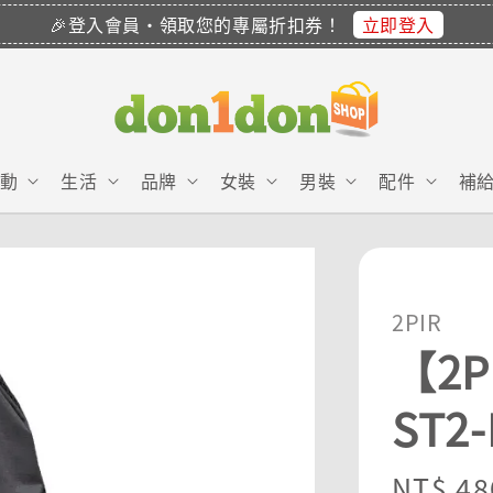
立即登入
🎉登入會員・領取您的專屬折扣券！
動
生活
品牌
女裝
男裝
配件
補
2PIR
【2
ST2
Regula
NT$ 48