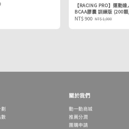
r
0
【RACING PRO】運動達
BCAA膠囊 訓練版 (200顆
Sale
NT$ 900
Regular
NT$ 1,000
price
price
關於我們
計劃
動一動商城
點數
推薦分潤
團購申請