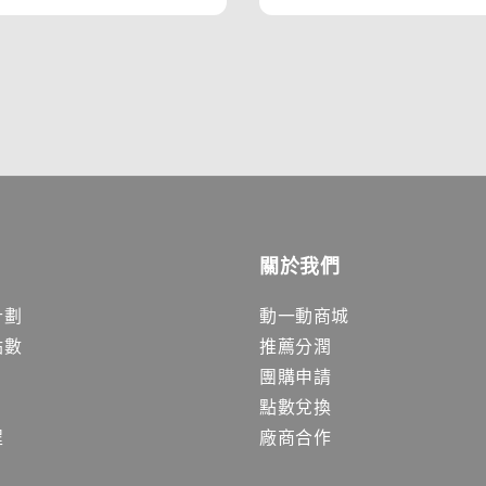
關於我們
計劃
動一動商城
點數
推薦分潤
團購申請
點數兌換
程
廠商合作