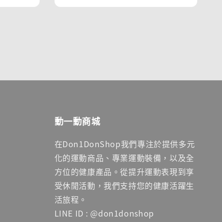
動一動商城
在Don1DonShop我們專注於提供多元
化的運動商品、專業運動裝備，以及全
方位的健康產品。從提升運動表現到享
受休閒活動，我們支持您的健康活躍生
活旅程。
LINE ID : @don1donshop