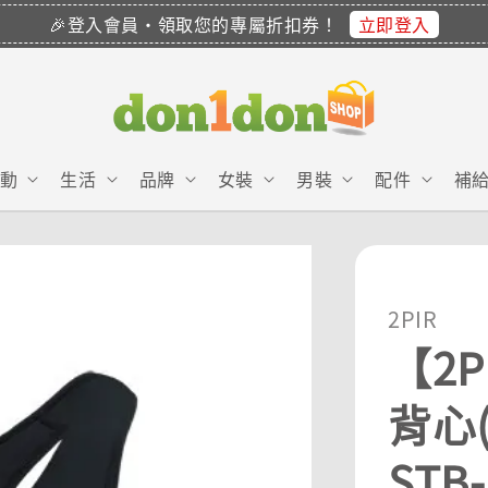
立即登入
🎉登入會員・領取您的專屬折扣券！
動
生活
品牌
女裝
男裝
配件
補
2PIR
【2
背心
STB