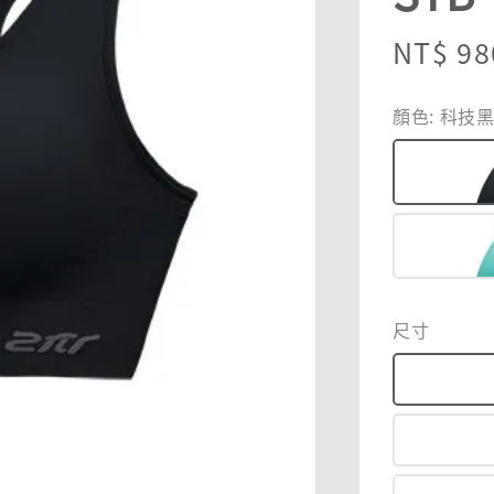
Regula
NT$ 98
price
顏色
: 科技
尺寸