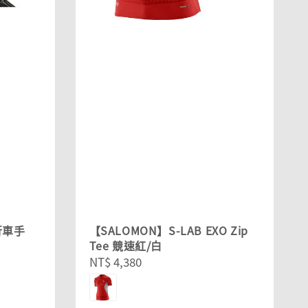
自行車手
【SALOMON】S-LAB EXO Zip
Tee 競速紅/白
Regular
NT$ 4,380
price