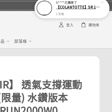
S****
已購買了
【COLANTOTTE】SR 140 NEXT 運動機能磁石項圈
1 天前
登入
購物車
給品
部落格
PIR】 透氣支撐運動
(限量) 水鑽版本
-RUN2000W0