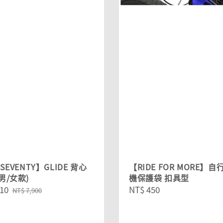
SEVENTY】GLIDE 背心
【RIDE FOR MORE】
男/女款)
機保護袋 扣具型
10
Regular
Regular
NT$ 450
NT$ 7,900
price
price