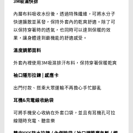
3M吸濕快排
內層布料吸收水份後，透過特殊纖維，可將水分子
快速擴散並蒸發，保持外套內的乾爽舒適。除了可
以保持穿著時的透氣，也同時可以達到保暖的效
果，讓身體達到最機能的舒適感受。
溫度調節面料
外套內裡使用3M吸濕排汗布料，保持穿著保暖乾爽
袖口隱形拉鍊 | 感應卡
出門付款、搭乘大眾運輸不再擔心手忙腳亂
耳機&充電線收納袋
可將手機安心收納在外套口袋，並且有耳機孔可拉
線隨時充電、聽音樂
雙向YKK防水拉鍊 / 內側暗袋 / 袖口調節魔鬼氈 / 帽