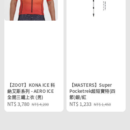
【ZOOT】KONA ICE 科
【MASTERS】Super
納艾斯系列 - AERO ICE
Pocketrek超短寶特(四
全開三鐵上衣 (男)
節)銀/紅
Sale
NT$ 3,780
Regular
Sale
NT$ 1,233
Regular
NT$ 4,200
NT$ 1,450
price
price
price
price