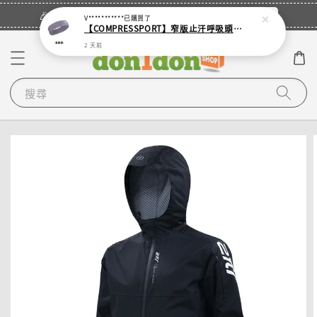
立即登入
🎉登入會員・領取您的專屬折扣券！
V***********
已購買了
【COMPRESSPORT】窄版止汗呼吸頭帶2.0_【零碼】
2 天前
搜尋